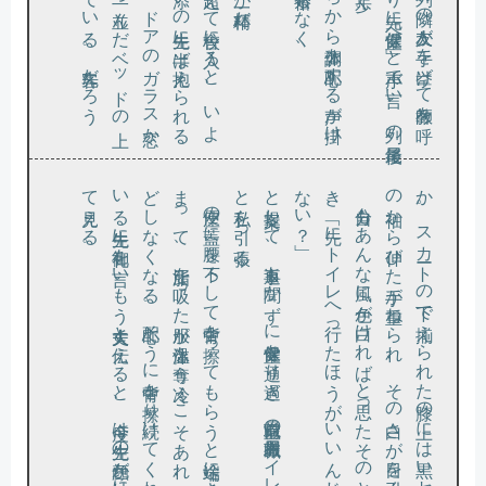
。
ま
ど
い
て見
。
と提案
し
て
、返事
も聞
か
ず
に保健室
を通
り過
ぎ
、職員室前
の教職員用
ト
イ
レ
へ
と私
を引
っ張
る
？」
き
な
。
か
の袖
便座の蓋
に腰
を下
ろ
し
て背中
を擦
っ
て
も
ら
う
と途端
に吐
き気
が収
っ
て
、脂汗
を吸
っ
た服
が体温
を奪
う冷
え
こ
そ
あ
れ
、悪寒
も殆
し
な
く
な
る
。心配
そ
う
に背中
を擦
り続
け
て
く
れ
て
る先生
に御礼
を言
い
も
う大丈夫
と伝
え
る
と
、今度
は先生
の顔色
が妙
に青褪
め
え
る
自分も
あ
ん
な風
に色
が白
け
れ
ば
と思
っ
た
そ
の
と
、「先
に
ト
イ
レ
へ行
っ
た
ほ
う
が
い
い
ん
じ
ゃ
い