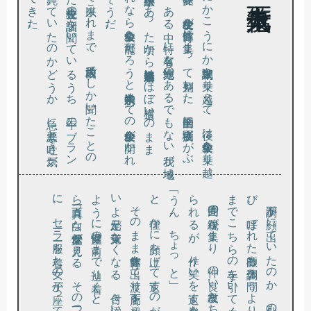
な
ク
こ
え
り返
で
だ
た
中学に入学
し
て以来
こ
れ
ま
で
、校内放送
で
し
か聞
い
た
こ
と
の
か
っ
た校長先生
の訓話
を聞
い
て
い
る
う
ち
、二年
の
ブ
ラ
ン
で体
が鈍
っ
て
い
た
の
か
ど
う
か
、急
に悪寒
と吐
き気
が
み上
げ
て
き
た
ど
う
に
か
こ
う
に
か期末試験
を乗
り越
え
て
、後
は全校集会
を乗
り越
れ
ば夏休
み
、全校生徒
が体育館
に集
ま
っ
て整列
し
た
。全国的
に疫病騒
ぎ
が
ぶ
し
つ
つ
あ
る中
、特
に有名
な観光地
の
あ
る
で
も
な
い我
が地域
は全国的
に小康状態
に
あ
っ
た頃
か
ら新規感染者数
は
ほ
ぼ横這
い
の
ま
ま
。
こ
れ
な
ら全校集会
も可能
だ
ろ
う
と入学以来初
め
て
の全校集会
が開
か
れ
の
だ
そ
う
だ
い
よ
ら一面真
に
と、僅かに顔を上げて返すのが精一杯だ。
「うん、ちょっと」
ら
、
。
び
ま
そ
の
ま
ま体育館
を出
て渡
り廊下
を超
え
て校舎
に入
る
と
、
い
よ
よ足元
が覚束
な
く
な
る
。付
き添
い
の先生
に半
ば抱
え
ら
れ
る
う
に保健室
の前
ま
で辿
り着
く
と
、
ド
ア
の
ガ
ラ
ス窓
か
っ白
な保健室
が見
え
る
。
そ
の二
つ並
ん
だ
ベ
ッ
ド
の上
、
セー
ラー服
を着
た女
の子
が座
っ
て
い
る
。先客
だ
ろ
う
。
ス
カー
ト
の下
で揃
え
ら
れ
た膝
の上
に
は黒
い
セー
ラー服
か
ら伸
び
た手
が重
ね
ら
れ
、
そ
の白
さ
が目
を引
く
周囲の視線
が集
ま
り
、仲
の良
い級友
た
ち
か
ら体調
を心配
す
る声
が掛
け
れ
る
が
、作
り笑
い
を返
す余裕
も
な
く
不調が顔
に出
て
い
た
の
か
、列
の隣
の友人
が手
を挙
げ
て教師
を呼
、呼
ば
れ
た教師
も体調
を問
う
よ
り先
に「保健室
へ」
と小声
で言
い
、列
の最後尾
で
こ
ち
ら
の手
を引
い
て歩
く