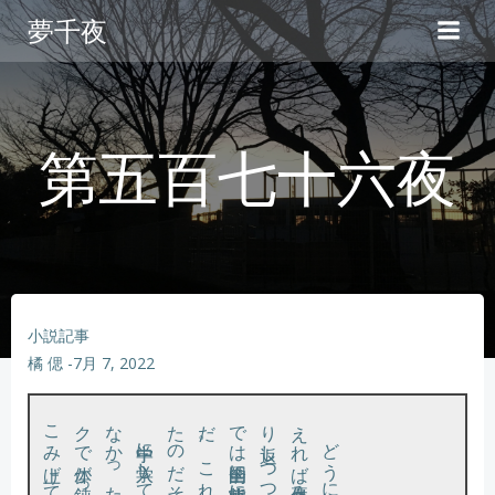
コ
夢千夜
ン
テ
ン
ツ
へ
第五百七十六夜
ス
キ
ッ
プ
小説記事
橘 偲
-
7月 7, 2022
。
。