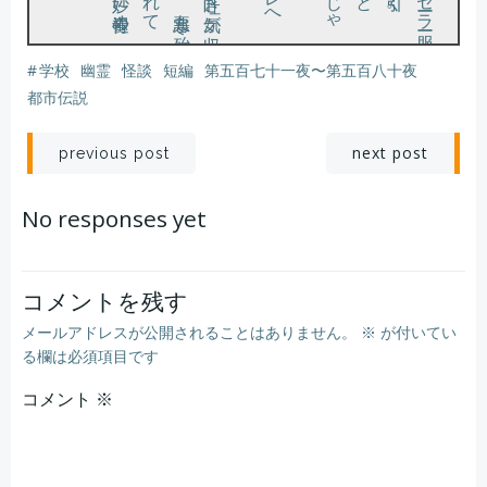
#
学校
幽霊
怪談
短編
第五百七十一夜〜第五百八十夜
と、先生は声を震わせた。
「夏休み前に冬服で来る子なんて……」
、
と固唾
の絡
ん
だ掠
れ声
で尋
ね返
さ
れ
る
。確
か
に女
の子
は座
っ
て
い
た
が
、何処
か変
だ
っ
た
ろ
う
か
と答
え
る
と
「保健室に、変な女の子が居たでしょう？」
そんな夢を見た。
どうしたのかと尋ねると、
都市伝説
投
投
next post
previous post
稿
稿
No responses yet
ナ
ナ
ビ
ビ
コメントを残す
メールアドレスが公開されることはありません。
※
が付いてい
ゲ
ゲ
る欄は必須項目です
コメント
ー
※
ー
シ
シ