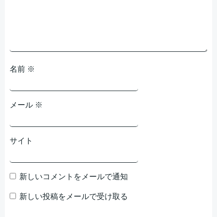
。
で
と
そんな夢を見た。
ョ
ョ
ン
ン
名前
※
メール
※
サイト
新しいコメントをメールで通知
新しい投稿をメールで受け取る