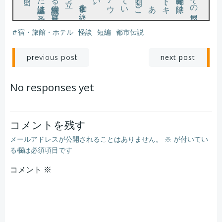
#
宿・旅館・ホテル
怪談
短編
都市伝説
を顰
ら
の定客室
ま
。
れ
の先
た
た
で
た
し
早口に
そ
ん
な
こ
と
を説明
す
る
と
、皆一様
に頷
い
て気色悪
げ
に眉
め
る
。
そ
れ
で
も体調不良
の報
せ
で
あ
る可能性
が
あ
る
か
と
、男女一人
ず
つ
を伴
っ
て十二階
の
そ
の部屋
へ向
か
っ
た
が
、案
に
は猫
の子一匹居
る
は
ず
も
な
い
。本体
に掛
け
ら
れ
た
ま
の受話器
を取
る
と内線
は
フ
ロ
ン
ト
に繋
が
っ
た
ま
ま
、
フ
ロ
ン
ト
に残
し
た
ス
タ
ッ
フ
に以上
の無
い
こ
を伝
え
て
そ
れ
を切
っ
た
投
投
next post
previous post
稿
稿
No responses yet
ナ
ナ
ビ
ビ
コメントを残す
メールアドレスが公開されることはありません。
※
が付いてい
ゲ
ゲ
る欄は必須項目です
コメント
ー
※
ー
シ
シ