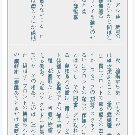
え
て
だ
の電話機
。
は今日
ば
ィ
る
と
る
ト後
最後に
、私
が受話器
を取
っ
た
こ
と
。引
き継
ぎ
の際
の癖
で
、仕事
を終
る側
で
あ
っ
た私
は
バ
ッ
ク・
ヤー
ド
に近
い側
に立
っ
い
た
。
そ
の横手
に
あ
っ
た
の
は
、三
つ
あ
る電話機
の三番目
。内線
に限
ら
ず
、
フ
ロ
ン
ト
の代表番号
に掛
け
ら
れ
た通話
は一番
を呼
び出
す
。一番
が通話中
で
あ
る
と
き
だ
け二番
が呼
び出
さ
、一番
も二番
も共
に通話中
の場合
だ
け
、三番
が呼
び出
さ
れ
る
。引
き継
ぎ中
ほ
ど
は一番
も二番
も
ふ
さ
が
っ
て
お
ら
ず
、三番
が鳴
る
め
に
は
フ
ロ
ン
ト三番
の内線番号
を指定
し
て掛
け
る必要
が
あ
っ
。
し
か
し
、従業員
に
そ
ん
な使
い方
を
す
る必要
は無
い
。私
さ
え
マ
ニ
ュ
ア
ル
の
ど
こ
か
に書
い
て
あ
っ
よ
う
な気
が
す
る程度
だ
。
そ
ん
な内線
の掛
け方
を
、果
た
て
お客様
が
す
る
だ
ろ
う
か
次に
、内線
は十二階
の一室
か
ら掛
か
っ
た
も
の
だ
が
、
そ
の部屋
は空
き部屋
で
あ
る
こ
と
。全
て
の部屋
の施錠
は電子管理
で
、停電時
を除
け
、毎日新
た
に
フ
ロ
ン
ト
で発行
す
る部屋
ご
と
の
カー
ド・
キ
か
、
ス
タ
ッ
フ
の一部
が持
つ
マ
ス
ター・
キ
ィ
、
あ
い
は
フ
ロ
ン
ト
の端末
か
ら
の操作
が無
け
れ
ば開
く
こ
は
な
い
し
、
そ
の開閉
も全
て
ロ
グ
が取
ら
れ
て
い
。簡単
な操作
で見
ら
れ
る範囲
で
は
、今日午前
の
チ
ェ
ッ
ク・
ア
ウ
に清掃
が入
っ
て以来
、丸半日以上
に渡
っ
て
そ
の部屋
に
は開閉
が
な
い