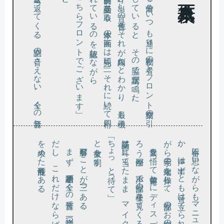
と
、無言
の返答
が返
っ
て
く
る
。空調
の音
さ
え
な
い
、全
く
の無音
だ
「はい、こちらフロントでございます」
、
に近
の部屋番号
き継
。
そ
の呼
び出
し音
の音色
で
そ
れ
が内線
だ
と
わ
か
り
、最
も子機
い私
が反射的
に受話器
を取
る
。本体
の画面
に
は先頭
に「二」
、
そ
れ
に続
い
て四桁
が表示
さ
れ
て
い
る
の
を確認
し
な
が
ら
日付の変
わ
る十分前
、
い
つ
も通
り
に夜勤
の者
と
フ
ロ
ン
ト業務
の引
ぎ
を
し
て
い
る
と
、
そ
の脇
で電話
が鳴
っ
た
。
だ
を求
と彼女を制す。
「ちょっと待って」
受話器は耳に当てたまま、マイク部分を指で塞ぎ、
ろ
。
。
か
が
ま
ず
、通話相手
が全
く
の無音
で
、物音一
つ立
て
な
い
こ
と
。
た
し
、
こ
れ
だ
け
な
ら
ば急病人
が
ど
う
に
か内線
に助
け
め
た可能性
も
あ
る
不可解なことが三つある。
異常を悟
っ
て背中越
し
に
デ
ィ
ス
プ
レ
イ
を確認
し
た
の
だ
う同僚
が
、小声
で部屋
の様子
を見
て
く
る
と言
う
不審に思
い
な
が
ら
も
マ
ニ
ュ
ア
ル通
り
、体調
が悪
い
の
、声
は出
ず
と
も音
は立
て
ら
れ
な
い
か
と問
い掛
け
な
ら手元
の端末
を操作
し
て
、部屋
の
お客様
の情報
を確認
す
る