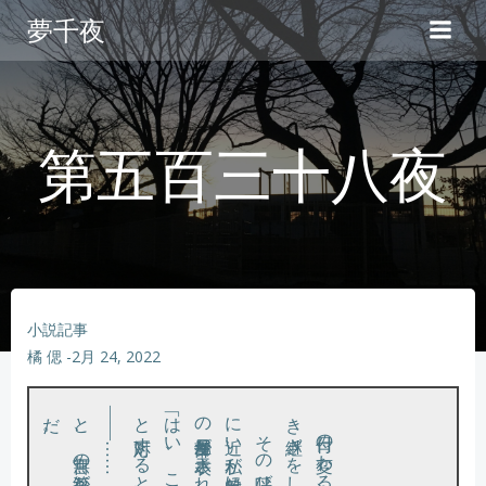
コ
夢千夜
ン
テ
ン
ツ
へ
第五百三十八夜
ス
キ
ッ
プ
小説記事
橘 偲
-
2月 24, 2022
。
――……
と応対すると、