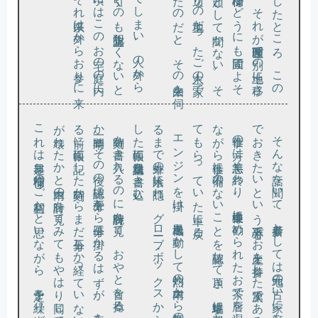
か一時間半
る前
が壊
こ
。
る
し
。
な
て
で
。
時刻を書
き入
れ
る
の
に腕時計
を見
て
、
お
や
と首
を捻
る
。工事
に一時間
、
そ
の後
の確認
に十五分
か
ら三十分
は掛
か
る
は
ず
が
、車
を降
り
に帳面
に記
し
た時刻
か
ら
ま
だ三十分
し
か経
っ
て
い
な
い
。時計
れ
た
か
と車内
の時計
を見
て
み
て
も
や
は
り同
じ時刻
で
、
れ
は早速
お稲荷様
の
ご利益
か
と思
い
な
が
ら
、予定
を繰
り上
げ
て伺
る
こ
と
に
な
っ
た
と次
の予約
の
お客様
に連絡
を差
し上
げ
エ
ン
ジ
ン
を掛
け
、送風機
を動
か
し
て灼熱
の車内
か
ら熱気
の逃
げ
ま
で車外
の木陰
に隠
れ
、
グ
ロー
ブ・
ボ
ッ
ク
ス
か
ら取
り出
た帳面
に業務日誌
を書
き込
む
仕事の方
は恙無
く終
わ
り
、途中奥様
に勧
め
ら
れ
た
お茶
で唇
を湿
ら
せ
が
ら仕事
に不備
の
な
い
こ
と
を確認
し
て頂
き
、駐車場
に置
か
せ
も
ら
っ
て
い
た車
に戻
る
そ
ん
な話
を聞
い
て
、新参者
と
し
て
は地元
の古
い家
に顔
を繋
い
お
き
た
い
と
い
う下心半分
で
お土産
を持参
し
た次第
で
あ
る