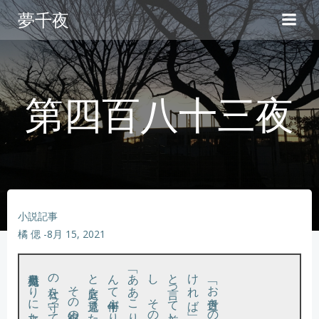
コ
夢千夜
ン
テ
ン
ツ
へ
第四百八十三夜
ス
キ
ッ
プ
小説記事
橘 偲
-
8月 15, 2021
と庭を見遣った。
け
ば」