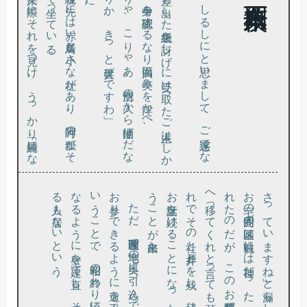
先日見積も
り
に来
た際
に
そ
れ
を見
つ
け
、
う
っ
か
り「綺麗
に
な
っ
て
い
ま
す
ね」
と漏
ら
し
た
と
こ
ろ
、
こ
の
の周囲
の区画
は戦前
に
は神社
だ
っ
た
、
そ
れ
が区画整理
で別
の土地
に移
さ
た
の
だ
が
、
こ
の
お稲荷様
が
ど
う
に
も頑固
で
よ
そ
っ
て
く
れ
と言
っ
て
も頑
と
し
て聞
か
な
い
。
そ
で
そ
の社
と井戸
と
を残
し
、辺
り
の地主
だ
っ
た
ご主人
の家
で
を続
け
る
こ
と
に
な
っ
た
の
だ
と
、
そ
の由来
を伺
こ
と
が出来
た
の社
。
わ」
「あ
あ
こ
り
ゃ
、
こ
り
ゃ
あ
。他所
の人
か
ら油揚
げ
だ
な
ん
て何十年
ぶ
り
か
、
き
っ
と大喜
び
で
す
、
と言
っ
て差
し出
し
た紙袋
を訝
し
げ
に受
け取
っ
た
ご主人
は
し
か
し
、
そ
の中身
を確認
す
る
な
り満面
に笑
み
を浮
か
べ
そ
の視線
の先
に
は赤
い鳥居
と小
さ
な社
が
あ
り
、阿吽
の狐
が
そ
を守
っ
て坐
っ
て
い
る
「お近付
き
の
し
る
し
に
と思
い
ま
し
て
、
ご迷惑
で
な
れ
。
お参
い
な
る人
。
さ
お宅
れ
へ移
れ
お世話
う
た
だ
、区画整理
で宅地
の奥
に引
っ込
ん
で
し
ま
い
、人
の外
か
ら
り
で
き
る
よ
う
に道
を引
く
の
も防犯上宜
し
く
な
い
と
う
こ
と
で
、昭和
の終
わ
り頃
に
は
こ
の
お宅
の庭
の内
に
る
よ
う
に壁
を建
て直
し
、
そ
れ以来
は外
か
ら
お参
り
に来
も居
な
い
と
い
う