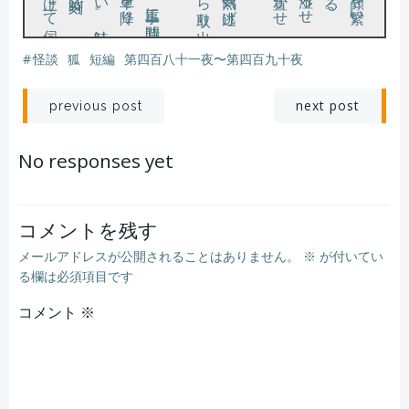
#
怪談
狐
短編
第四百八十一夜〜第四百九十夜
。
え
た
そんな夢を見た。
投
投
next post
previous post
稿
稿
No responses yet
ナ
ナ
ビ
ビ
コメントを残す
メールアドレスが公開されることはありません。
※
が付いてい
ゲ
ゲ
る欄は必須項目です
コメント
ー
※
ー
シ
シ