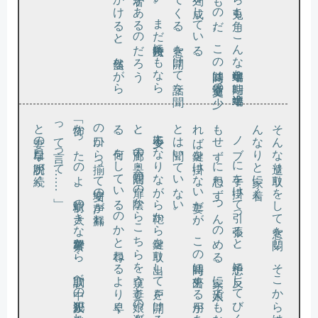
と妻の早口な説明が続く。
…」
「怖か
っ
た
の
よ
、駅前
の大
き
な警察署
か
ら
、取調
べ中
の殺人犯
が逃亡
し
た
っ
て言
っ
て
…
、
と
る
の口
。
も
れ
と
。
そ
ん
な遣
り取
り
を
し
て窓
を閉
じ
、
そ
こ
か
ら先
は
す
ん
な
り
と家
に着
く
少々不安に
な
り
な
が
ら鞄
か
ら鍵
を取
り出
し
て戸
を開
け
る
、廊下
の奥
、居間
の扉
の陰
か
ら
こ
ち
ら
を窺
う妻
と娘
の姿
が見
え
。何
を
し
て
い
る
の
か
と尋
ね
る
よ
り早
く
、彼女
ら
か
ら揃
っ
て安堵
の声
が漏
れ
ノ
ブ
に手
を掛
け
て引
っ張
る
と
、予想
に反
し
て
び
く
と
せ
ず
に思
わ
ず
つ
ん
の
め
る
。家
に娘一人
で
も
な
け
ば鍵
を掛
け
な
い妻
だ
が
、
こ
の時間
に外出
す
る用
が
あ
る
は聞
い
て
い
な
い