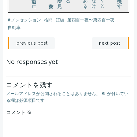
#
ノンセクション
検問
短編
第四百一夜〜第四百十夜
た
。
そんな夢を見た。
な
る
ほ
ど
、
あ
の検問
も
そ
う
い
う
こ
と
だ
っ
か
と一人頷
き
な
が
ら
、後
ろ手
に戸
の鍵
を掛
け
た
自動車
投
投
next post
previous post
稿
稿
No responses yet
ナ
ナ
ビ
ビ
コメントを残す
メールアドレスが公開されることはありません。
※
が付いてい
ゲ
ゲ
る欄は必須項目です
コメント
ー
※
ー
シ
シ