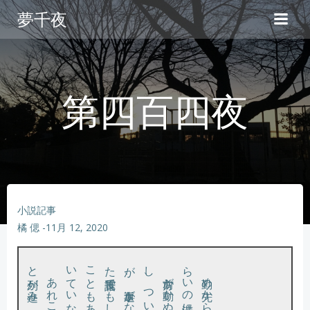
コ
夢千夜
ン
テ
ン
ツ
へ
第四百四夜
ス
キ
ッ
プ
小説記事
橘 偲
-
11月 12, 2020
。