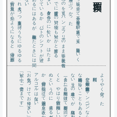
と列
し
が
た長電話
こ
い
ら
。
あ
れ
こ
れ考
え
つ
つ返事
を待
つ
う
ち
に
ゆ
る
ゆ
る
が進
み
、前方
の見渡
し
が効
く
よ
う
に
な
る
と
、渋滞
の原因
が
う
や
く分
か
っ
た
前方が動
か
ぬ
の
を見
て
ハ
ン
ズ・
フ
リー
の
ま
ま妻
に状況
を報告
、
つ
い
で
に量販店
で
の買
い物
で
も無
い
か
と打診
す
る
。
、返事
が
な
い
。夕食
を作
る
の
に忙
し
い
か
、
は
た
ま
で
も
し
て
い
る
か
。
パー
ト
の
シ
フ
ト
が遅
い
と
も
あ
る
に
は
あ
る
が
、今朝確認
し
た
と
き
に
は聞
て
い
な
い
勤め先
か
ら車
に乗
っ
て三十分
、最寄
り駅
の近所
ま
で来
て
、最近珍
し
い
く
い
の渋滞
に
ぶ
つ
か
っ
た
「寒い中、ご苦労さまです」
「お気をつけてお帰り下さい」
。
く
ぬ
か
ア
。
な時間帯
な
よ
。
一台ま
た一台
と検問
を抜
け
て順番
が回
っ
て
く
る
。窓
を開
け
て話
を聞
と
、
や
は
り飲酒
の検問
ら
し
い
。
ま
だ午後六時
に
も
な
ら
と
い
う
の
に
、捕
ま
る者
が
あ
る
の
だ
ろ
う
。婦警
の指示
に従
っ
て測定器
に息
を吹
き
か
け
る
と
、当然
な
が
ら
ル
コー
ル
は出
な
い
盆や年末年始
の飲酒運転防止
キ
ャ
ン
ペー
ン
な
ら兎
も角
、
こ
ん
な中途半端
な時期
、中途半端
に珍
し
い
こ
と
も
あ
る
も
の
だ
。
こ
の時間
は交通量
の少
い上
り
の車線
ま
で
が
、結構
な列
を成
し
て
い
る
検問だ。