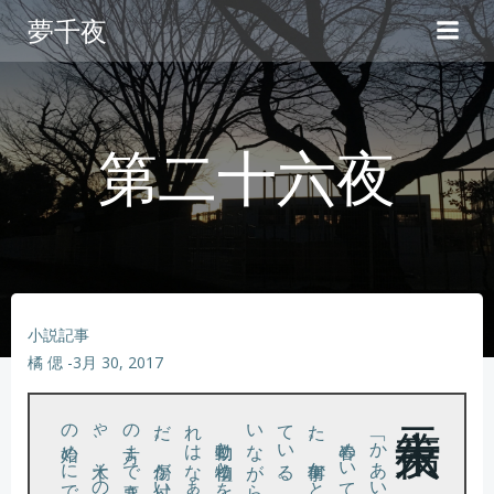
コ
夢千夜
ン
テ
ン
ツ
へ
第二十六夜
ス
キ
ッ
プ
小説記事
橘 偲
-
3月 30, 2017
。
「かあいそう」