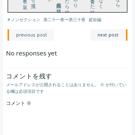
#
ノンセクション
第二十一夜〜第三十夜
超短編
そんな夢を見た。
投
投
next post
previous post
稿
稿
No responses yet
ナ
ナ
ビ
ビ
コメントを残す
メールアドレスが公開されることはありません。
※
が付いてい
ゲ
ゲ
る欄は必須項目です
コメント
ー
※
ー
シ
シ