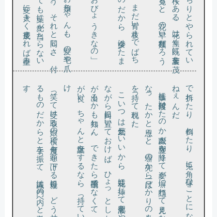
。
る
す
。
な
が出
が良
け
。
な
を持
。
で折
ね
笑っ
て受
け取
る娘
の横
で何度
も頭
を下
げ
る母親
に
、
ど
う
せ捨
て
も
の
だ
か
ら
と手
を振
っ
て
、職人
は門
の内
へ
と引
き返
こ
い
つ
は元気
が
い
い
か
ら
、花瓶
に挿
し
て液肥
を
や
り
が
ら日向
に置
い
て
お
け
ば
、
ひ
ょ
っ
と
し
た
ら根
る
か
も知
れ
ん
。
で
き
た
ら硝子瓶
で
な
く
て
、陶器
の花瓶
い
。
ち
ゃ
ん
と世話
を
す
る
な
ら
、持
っ
て
い
仕事に一段落付
い
た
の
か職人
が脚立
を降
り
て姿
が塀
に隠
れ
て見
え
な
く
っ
た
か
と思
う
と
、塀
の先
か
ら一尺
ば
か
り
の青々
し
た枝
っ
て現
れ
た