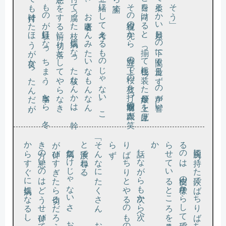
。
れ
だ
の方
ゃ
の始
た
て
い
動物と植物
と
を一緒
に
し
て考
え
る
も
の
じ
ゃ
な
い
。
こ
は
な
ぁ
、
お医者
さ
ん
み
た
い
な
も
ん
な
ん
。傷
が付
い
て腐
っ
た枝
、病気
に
な
っ
た枝
な
ん
か
は
、幹
ま
で悪
さ
を
す
る前
に切
り落
と
し
て
や
ら
な
き
、木
そ
の
も
の
が駄目
に
な
っ
ち
ま
う
。本当
な
ら
、冬
め
に
で
も片付
け
た
ほ
う
が良
か
っ
た
ん
だ
が
春め
い
て柔
ら
か
い日差
し
の下
に甲高
く舌足
ら
ず
の声
が響
い
。何事
か
と目
を向
け
る
と
、揃
っ
て桜色
に装
っ
た母娘
が上
を見上
げ
い
る
。
そ
の視線
の先
か
ら
、脚立
の上
で桜
の枝
を打
つ胡麻塩頭
の職人
が笑
な
が
ら諭
す
が伸
き方
か
と涙声で尋ねる。
「そんなにたくさん、おびょうきなの」
、
り
ら
。
る
ら
か
病気だ
け
じ
ゃ
な
い
さ
。
お嬢
ち
ゃ
ん
も
、髪
の毛
や爪
び
す
ぎ
た
ら切
る
だ
ろ
う
。
そ
れ
と同
じ
さ
。付
の悪
い
の
は
ど
う
せ伸
び
て
も葉
に光
が当
た
ら
な
い
ら
す
ぐ
に病気
に
な
る
し
、変
に大
き
く成長
す
れ
ば重
み
れ
た
り
、倒
れ
た
り
、兎
に角
、碌
な
こ
と
に
な
ら
ぇ
ん
だ
話し
な
が
ら
も次
か
ら次
へ
、
ま
だ青
い枝
ま
で
ば
ち
ば
ち
り
と
や
る
の
も
の
だ
か
ら
、少女
は
た
ま
ず
両腕に持
っ
た鋏
で
ば
ち
り
ば
ち
り
と
や
ら
れ
て
い
の
は
、樹皮
の様子
か
ら
し
て桜
で
あ
る
。花
は無
く既
に若葉
を茂
せ
て
い
る
と
こ
ろ
を見
る
と
、花
の早
い種類
だ
ろ
う