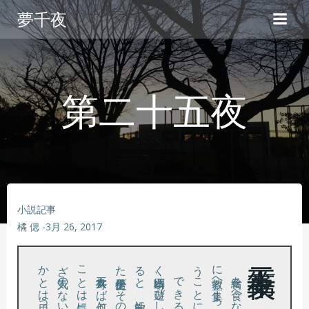
コ
夢千夜
ン
テ
ン
ツ
へ
第二十五夜
ス
キ
ッ
プ
小説記事
橘 偲
-
3月 26, 2017
。