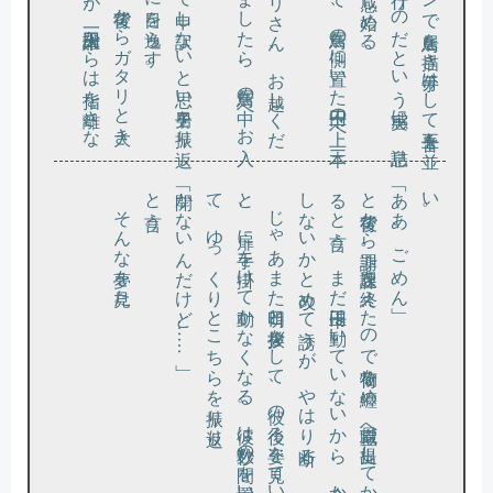
と言う。
「開かないんだけど……」
、
と
て
。
と背後
か
ら謝罪
。課題
を終
え
た
の
で荷物
を纏
め
、職員室
へ提出
し
て
か
ら帰
る
と言
う
。
ま
だ十円玉
は動
い
て
い
な
い
か
ら
、今
か
ら参加
し
な
い
か
と改
め
て誘
う
が
、
や
は
り断
る
「ああ、ごめん」
い
。
そんな夢を見た。
じ
ゃ
あ
ま
た明日
と挨拶
を
し
て
、彼
の後
ろ姿
を見
て
い
る
、扉
に手
を掛
け
て動
か
な
く
な
る
。彼
は数秒
の間
を置
い
、
ゆ
っ
く
り
と
こ
ち
ら
を振
り返
り