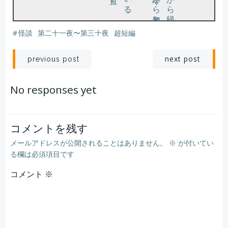
#
怪談
第二十一夜〜第三十夜
超短編
投
投
next post
previous post
稿
稿
No responses yet
ナ
ナ
ビ
ビ
コメントを残す
メールアドレスが公開されることはありません。
※
が付いてい
ゲ
ゲ
る欄は必須項目です
コメント
ー
※
ー
シ
シ