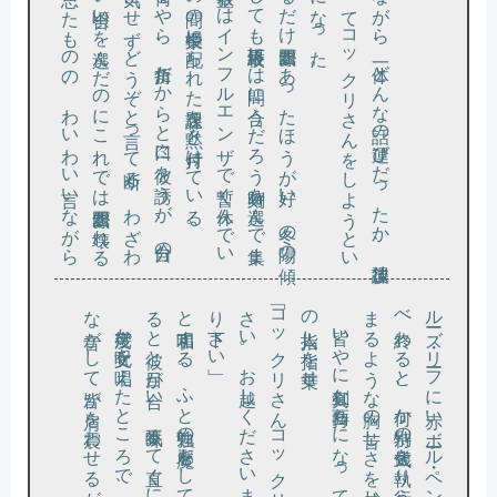
こ
ざ人気
か
。
く四時半頃
る
た男子生徒
に教室
う
女三人寄れ
ば何
と
や
ら
、折角
だ
か
ら
と口々
に彼
を誘
う
が
、自分
の
と
は気
に
せ
ず
ど
う
ぞ
と言
っ
て断
る
。
わ
ざ
わ
の
な
い頃合
い
を選
ん
だ
の
に
こ
れ
で
は雰囲気
が壊
れ
る
と
は思
っ
た
も
の
の
、
わ
い
わ
い言
い
な
が
ら
ズ・
リー
フ
に赤
い
ボー
ル・
ペ
ン
で鳥居
を描
き手分
け
し
て五十音
を並
わ
る
と
、何
か特別
の儀式
を執
り行
う
の
だ
と
い
う実感
に
、息詰
る
よ
う
な胸
の苦
し
さ
を感
じ始
め
る
で
き
る
だ
け雰囲気
が
あ
っ
た
ほ
う
が好
い
。冬
の陽
の傾
、一遊
び
し
て
も最終下校
に
は間
に合
う
だ
ろ
う時刻
を選
ん
で集
ま
と
、教室
に
は
イ
ン
フ
ル
エ
ン
ザ
で暫
く休
ん
で
い
が
そ
の間
の授業中
に配
ら
れ
た課題
を黙々
と片付
け
て
い
る
給食を食
べ
な
が
ら
、一体
ど
ん
な話
の運
び
だ
っ
た
か
、放課後
へ集
ま
っ
て
コ
ッ
ク
リ
さ
ん
を
し
よ
う
と
い
こ
と
に
な
っ
た
な音
。
と唱和
す
る
。
ふ
と勉強
の邪魔
を
し
て申
し訳
な
い
と思
い男子
を振
り返
る
と彼
と目
が合
い
、気不味
く
て直
ぐ
に目
を逸
ら
す
い」
「コ
ッ
ク
リ
さ
ん
コ
ッ
ク
リ
さ
ん
、
お越
し
く
だ
さ
い
。
お越
し
く
だ
さ
い
ま
し
た
ら
、鳥居
の中
へ
お入
り下
さ
の人指
、
。
ルー
べ終
ま
幾度か呪文
を唱
え
た
と
こ
ろ
で
、背後
か
ら
ガ
タ
リ
と大
き
が
し
て皆
が肩
を震
わ
せ
る
が
、誰一人十円玉
か
ら
は指
を離
さ
な
皆い
や
に真剣
な面持
ち
に
な
っ
て
、鳥居
の側
に置
い
た十円玉
の上
へ三本
し指
を乗
せ