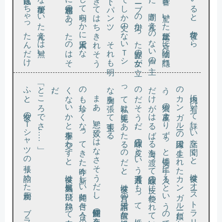
「袋？」
ふ
と
、彼女
の
Ｔ
シ
ャ
ツ
の張
り詰
め
た胸元
が
、
ブ
ラ
を
て
い
る様子
も
な
い
の
に全
く
な
め
ら
か
な
の
が気
な
っ
て
「ノー、コカン違いマス！フクロね！」
「ところでさ……」
…」
。
「い
や
、
ア
ン
タ
の股間
か
ら出
て
き
た鼠
と
か
ち
ょ
っ
と食
べ
た
く
な
い
ん
だ
け
ど
…
。
の
く
だ
。
と
、活
き
の良
い鼠
を取
り出
し
て
こ
ち
ら
へ投
げ
る
。
な
ん
と下品
な手品
か
と考
え
る一方
、本能的
と
い
う
か反射的
と
い
う
か
、身体
が勝手
に鼠
の首
に歯
を立
て
よ
う
と
す
る
の
を
な
ん
と
か抑
え
、飛
ん
で
き
た鼠
の首根
っ
こ
を手
で抓
む
ス」
「ハ
イ
、
ネ
ズ
ミ
な
ら
、
セ
ン
パ
イ
へ
の
ゴ
ア
イ
サ
ツ
に
ヨー
イ
し
て
マ
、
と睨
む
と
、彼女
は
ヘ
ソ
の前
か
ら
ホ
ッ
ト・
パ
ン
ツ
の中
に右手
を突
っ込
み
の
う
だ
の
っ
な胸
ど」
ま
あ
、悪
い奴
で
は
な
さ
そ
う
だ
し
、妖怪仲間
の姿
を見
る
も珍
し
く
な
っ
て
き
た昨今
、新
し
い仲間
と付
き合
う
の
も悪
な
い
か
と握手
を交
わ
す
と
、彼女
は無邪気
に飛
び跳
ね
て喜
ん
境内に着
い
て詳
し
い話
を聞
く
と
、彼女
は
オー
ス
ト
ラ
リ
ア出身
カ
ン
ガ
ルー
の因縁
で生
ま
れ
た
カ
ン
ガ
ルー娘
だ
と
い
。犬猫
の皮革
よ
り
ず
っ
と安価
に手
に入
る
と
い
う
の
で
、皮
け
が
は
る
ば
る海
を渡
っ
て三味線
の皮
に使
わ
れ
て
い
る
だ
そ
う
だ
。三味線
の皮
と
い
う共通点
で
も
っ
て
、彼女
に
と
て私
は先輩
に
あ
た
る
の
だ
と
、彼女
は片言
の日本語
で何故
か自慢気
に大
き
を張
っ
て主張
す
る