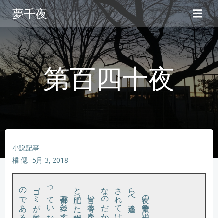
コ
夢千夜
ン
テ
ン
ツ
へ
第百四十夜
ス
キ
ッ
プ
小説記事
橘 偲
-
5月 3, 2018
。
。