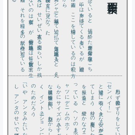
っ
ゴ
の
と肥
。
ら
さ
な
都会で緑
と言
え
ば
、
せ
い
ぜ
い点在
す
る公園
ぐ
ら
い
し
か残
て
い
な
い
の
は事実
だ
。
が
、繁華街
の路地裏
に
は常
に飲食店
の出
す生
ミ
が溢
れ
、
そ
れ
を糧
に多
く
の鼠
が棲
み着
い
て
い
る
で
あ
る
言い寄
る男
を「
シ
ャー」
と威嚇
し
て追
い払
っ
て適当
な路地裏
へ入
る
と
、丸々
っ
た獲物
が直
ぐ
に見
つ
か
っ
た
夜の繁華街
を歩
い
て
い
る
と
、酒
に酔
っ
た男達
が露骨
な視線
を
こ
ち
へ送
る
。中
に
は声
を掛
け
て
く
る者
も
い
る
が
、勘違
い
れ
て
は困
る
。
こ
こ
を狩場
に
し
て
い
る
の
は私
の方
の
だ
か
ら
「い
や
、
ア
ン
タ
み
た
い
な後輩
が
い
た覚
え
は無
い
し
、
ア
ン
タ
の
せ
い
で鼠逃
げ
ち
ゃ
っ
た
ん
だ
け
。
と場違
い
に明
る
く大
き
な女
の声
が響
き
、驚
い
た鼠達
が一斉
に物陰
へ隠
れ
て
し
ま
う
。狩
り
の邪魔
を
し
た
、聞
き覚
え
の
な
い声
の主
を振
り返
る
と
、緩
や
か
な
ウ
ェー
ブ
の掛
か
っ
た赤髪
の女
が立
っ
て
い
る
。
ヘ
ソ
の上
ま
で
し
か丈
の
な
い
Ｔ
シ
ャ
ツ
に
デ
ニ
ム
の
ホ
ッ
ト・
パ
ン
ツ
、
そ
れ
も明
ら
か
に
サ
イ
ズ
が小
さ
す
ぎ
て
は
ち
き
れ
そ
う
な服装
は繁華街
に相応
し
い
。顔立
ち
か
ら
し
て明
ら
か
に日本人
で
な
く
、
イ
ン
ト
ネー
シ
ョ
ン
に違和感
の
あ
っ
た
の
は
そ
の
た
め
だ
ろ
う
「センパイ！」
思わず舌舐めずりをしていると、背後から、