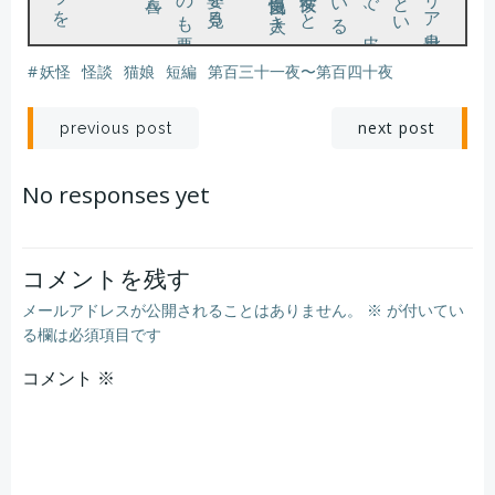
#
妖怪
怪談
猫娘
短編
第百三十一夜〜第百四十夜
。
とその中を指で示しながらカラカラと笑った。
「ユータイルイのニップルはフクロの中デース」
ひ
と
ま
ず鼠
を彼女
に返
し
、人目
に付
か
ぬ
よ
う近場
の神社
へ移動
す
る
こ
と
に
す
る
。全力
で走
る私
に
ピ
ョ
ン
ピ
ョ
ン
と両脚
で跳
ね
な
が
ら付
い
て
く
る
の
で
、
ど
う
や
ら本当
に
カ
ン
ガ
ルー
の妖怪
ら
し
い
と尋ねる。と、彼女は得意気にズボンの手前を引っ張り、
。
「それって、ニプレスか何か貼ってんの？」
、
「イ
エ
ス
！
ダ
イ
ジ
な赤
チ
ャ
ン育
て
る
ネ
。
ワ
タ
シ
、
カ
ン
ガ
ルー
ム
ス
メ言
い
マ
ス
。
ネ
コ
ム
ス
メ
セ
ン
パ
イ
、会
い
た
か
っ
た
ネ
！」
し
に
そんな夢を見た。
投
投
next post
previous post
稿
稿
No responses yet
ナ
ナ
ビ
ビ
コメントを残す
メールアドレスが公開されることはありません。
※
が付いてい
ゲ
ゲ
る欄は必須項目です
コメント
ー
※
ー
シ
シ