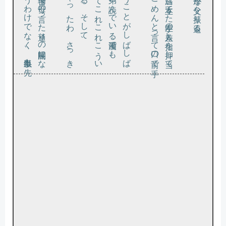
と
い
う
よ
う
な有
り難
い予言
を頂戴
で
き
る
こ
と
も稀
に
あ
り
、私
は
そ
の問題
を蛍光
ペ
ン
で
ぐ
り
ぐ
り
と丸印
で囲
わ
せ
も
ら
っ
た
？」
「あ
れ
？
こ
の問題
、
あ
ん
た
こ
の前
の期末試験
で間違
え
て
た
や
つ
じ
ゃ
な
い
ただ、
。
本人
と
し
て
は本当
に
ち
ょ
っ
と懐
か
し
い
く
ら
い
の見覚
え
の
あ
る
も
の
を家族
や友人達
と共有
し
て会話
を楽
し
も
う
と
し
て
い
る
だ
け
で区別
が
つ
か
な
い
た
め
、避
け
よ
う
も
な
い
そ
う
だ
。顰蹙
を買
う
の
で友人相手
に
は話題
の切
り出
し方
を考
え
る
よ
う
に
な
っ
た
と
い
う
が
、家族
が相手
だ
と
つ
い気
が緩
ん
で
し
ま
う
ら
し
い
。
の展開
が悪