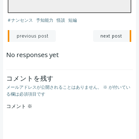
#
ナンセンス
予知能力
怪談
短編
そんな夢を見た。
て
。
投
投
next post
previous post
稿
稿
No responses yet
ナ
ナ
ビ
ビ
コメントを残す
メールアドレスが公開されることはありません。
※
が付いてい
ゲ
ゲ
る欄は必須項目です
コメント
ー
※
ー
シ
シ