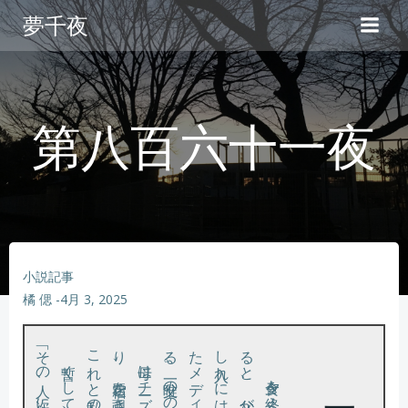
コ
夢千夜
ン
テ
ン
ツ
へ
第八百六十一夜
ス
キ
ッ
プ
小説記事
橘 偲
-
4月 3, 2025
暫くして、