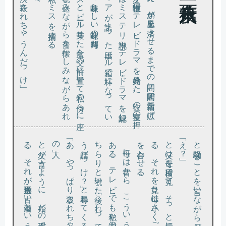
「その人、次に殺されちゃうんだっけ」
。
母
は
チー
ズ
と
ビー
ル乗
せ
た盆
を父
の前
に置
い
て私
の傍
ら
に座
り
、宿題
を覗
き込
み
な
が
ら昔
を懐
か
し
み
な
が
ら
あ
れ
こ
れ
と私
の
ミ
ス
を指摘
す
る
。
る
し入
た
る
夕食
を終
え
、弟
が風呂
を済
ま
せ
る
ま
で
の間
に居間
で宿題
を広
げ
と
、父
が推理物
の
テ
レ
ビ・
ド
ラ
マ
を見始
め
た
。彼
の寝室
の押
れ
に
は
ミ
ス
テ
リ小説
や
テ
レ
ビ・
ド
ラ
マ
を記録
し
メ
デ
ィ
ア
が詰
ま
っ
た段
ボー
ル箱
で一杯
に
な
っ
て
い
。父唯一
の
の趣味
ら
し
い趣味
の時間
だ
と父
が言
う
よ
う
に
、殆
ど
の場合
で母
の言
っ
た通
り
の展開
に
な
る
。
そ
れ
が再放送
や古
い漫画
と
い
う
わ
け
で
な
く
、半年以上
も先
ま
で言
い当
て
た
り
す
る
こ
と
も
ざ
ら
だ
か
ら質
い
の人」
「あ
、
や
っ
ぱ
り殺
さ
れ
ち
ゃ
っ
た
わ
、
さ
っ
き
、
母
に
は昔
か
ら
、
こ
う
い
う
こ
と
が
し
ば
し
ば
あ
る
。
テ
レ
ビ
で
も私
や弟
の読
ん
で
い
る漫画
で
も
、
ち
ら
り
と覗
い
た後「
こ
れ
っ
て
こ
れ
こ
れ
こ
う
い
う話
だ
っ
け
？」
と尋
ね
て
く
る
。
そ
し
て
。
と父
は母
を横目
で見
て
、
そ
っ
と唇
に一本立
て
た左手
の人差
し指
を押
し当
て
る
。
そ
れ
を見
た母
は小
さ
く
ご
め
ん
と言
っ
て口
の前
で手
を合
わ
せ
る
「え？」
と物騒なことを言いながら母が父を振り返る。