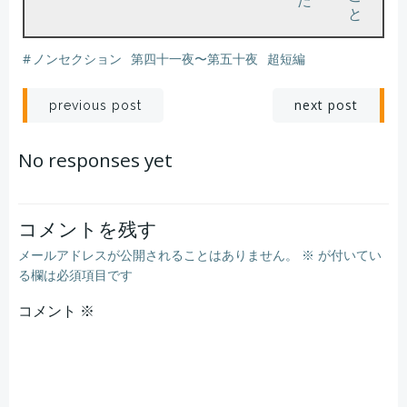
#
ノンセクション
第四十一夜〜第五十夜
超短編
投
投
next post
previous post
稿
稿
No responses yet
ナ
ナ
ビ
ビ
コメントを残す
メールアドレスが公開されることはありません。
※
が付いてい
ゲ
ゲ
る欄は必須項目です
コメント
ー
※
ー
シ
シ