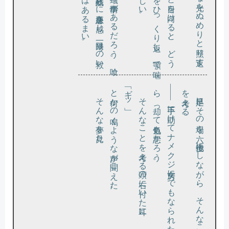
と何かの鳴くような声が聞こえた。
「ギッ」
。
―
―下手
に助
け
て
ナ
メ
ク
ジ女房
に
で
も
な
ら
れ
た
ら
、却
っ
て気色
も悪
か
ろ
う
を考
。
そんな夢を見た。
そんなことを考える頭の右に付いた耳に、
早足に
そ
の場
を六
、七歩後
に
し
な
が
ら
、
そ
ん
な
こ
と
え
る