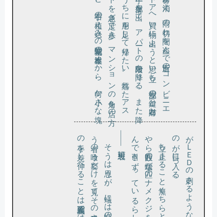
ン
だ
り出
フ
へ右折
屋根を叩
く雨音
が消
え
、雨
の切
れ間
を盗
ん
で近所
の
コ
ン
ビ
ニ
エ
ス・
ス
ト
ア
へ買
い物
に出
よ
う
と思
い立
ち
、部屋
の鍵
と財布
と
け
を手
に部屋
を出
て
、
ア
パー
ト
の階段
を降
り
る
。
ま
た降
さ
ぬ
う
ち
に用
を足
し
て帰
り
た
い
。濡
れ
た
ア
ス
ァ
ル
ト
を急
ぎ足
で歩
き
、
マ
ン
シ
ョ
ン
の角
を店
の方
す
る
と
、右手
の植
え込
み
の紫陽花
の根本近
く
か
ら
、何
か小
さ
な塊
Ｌ
Ｅ
Ｄ
の刺
さ
る
よ
う
な光
を
ぬ
め
り
と照
り返
す
が目
に入
っ
る
。
う者
の手
――可哀想に。
。
や
ん
。
が
の
そ
う
は思
う
が
、蟻
に
は蟻
の事情
が
あ
る
だ
ろ
う
。喰
の喰
う姿
だ
け
を見
て
そ
の残酷
さ
に嫌悪
を感
じ
、一時限
り
の救
い
を差
し伸
べ
る
こ
と
は到底正義
で
は
あ
る
ま
い
立ち止
ま
る
こ
と無
く
ち
ら
と目
を向
け
る
と
、
ど
う
ら数匹
の蟻
が一匹
の
ナ
メ
ク
ジ
を
ひ
っ
く
り返
し
、顎
で噛
で引
き
ず
っ
て
い
る
ら
し
い