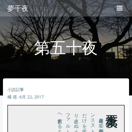
コ
夢千夜
ン
テ
ン
ツ
へ
第五十夜
ス
キ
ッ
プ
小説記事
橘 偲
-
6月 22, 2017