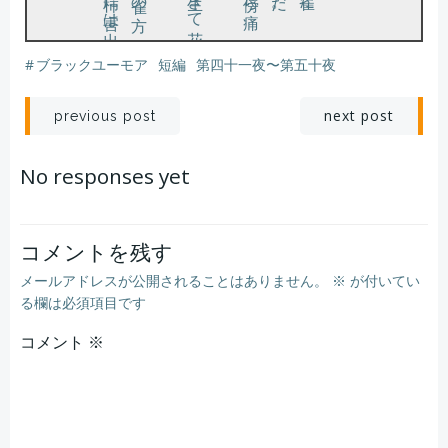
#
ブラックユーモア
短編
第四十一夜〜第五十夜
と。
う」
「晩秋の食
い物
は
ど
う
す
る
の
か
ね
。木
の葉
が
や
ら
れ
て
し
ま
え
ば実
も生
ら
な
い
ぞ
。虫
た
ち
だ
っ
て
、落
ち葉
に
な
る葉
が食
わ
れ
て
し
ま
え
ば
、身
を隠
す
と
こ
ろ
も喰
う
も
の
も無
く
な
っ
て
し
ま
などと怒り狂ってチュンチュンチュン。
「人間は何を勘違いして偉ぶっているのだ」
「植物は大人しく動物の餌になっていればいいのだ」
「そうだそうだ」
「そんなことはない、柿は植物じゃないか」
「なら言うがね」、と半ば呆れながら問う。
ところが雀たち、
投
投
next post
previous post
稿
稿
No responses yet
ナ
ナ
ビ
ビ
コメントを残す
メールアドレスが公開されることはありません。
※
が付いてい
ゲ
ゲ
る欄は必須項目です
コメント
ー
※
ー
シ
シ
。