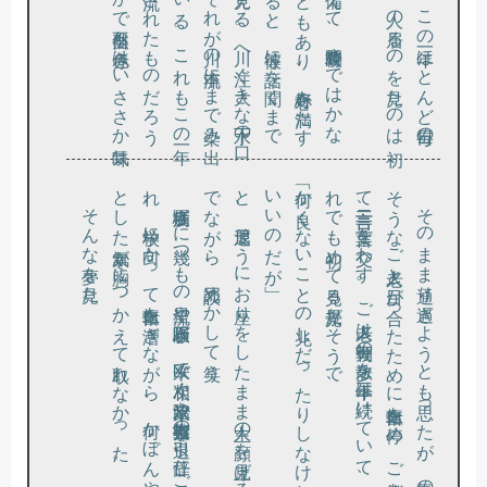
。
れ
と
。
と
、退屈
そ
う
に
お座
り
を
し
た
ま
ま主人
の顔
を見上
げ
る柴犬
を撫
で
な
が
ら
、冗談
め
か
し
て笑
う
が」
「何か良
く
な
い
こ
と
の兆
し
だ
っ
た
り
し
な
け
れ
ば
い
い
の
だ
、
そ
て二言三言
れ
そんな夢を見た。
疫病騒ぎ
に幾
つ
も
の流星
や隕石騒
ぎ
、欧米
で相次
ぐ政治家
や宗教指導者
の引退
、辞任
。
ご老人
と別
、学校
に向
か
っ
て自転車
を漕
ぎ
な
が
ら
、何
か
ぼ
ん
や
り
し
た寒気
が胸
に
つ
か
え
て取
れ
な
か
っ
た
そ
の
ま
ま通
り過
ぎ
よ
う
と
も思
っ
た
が
、気
の良
さ
う
な
ご老人
と目
が合
っ
た
た
め
に自転車
を停
め
、
ご挨拶
を
し
、言葉
を交
わ
す
。
ご老人
は毎朝犬
の散歩
を三十年
は続
け
て
い
て
、
そ
で
も初
め
て見
る光景
だ
そ
う
で