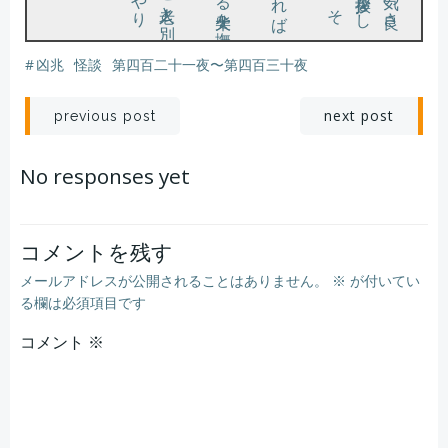
#
凶兆
怪談
第四百二十一夜〜第四百三十夜
投
投
next post
previous post
稿
稿
No responses yet
ナ
ナ
ビ
ビ
コメントを残す
メールアドレスが公開されることはありません。
※
が付いてい
ゲ
ゲ
る欄は必須項目です
コメント
ー
※
ー
シ
シ