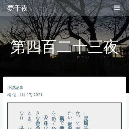
コ
夢千夜
ン
テ
ン
ツ
へ
第四百二十三夜
ス
キ
ッ
プ
小説記事
橘 偲
-
1月 17, 2021