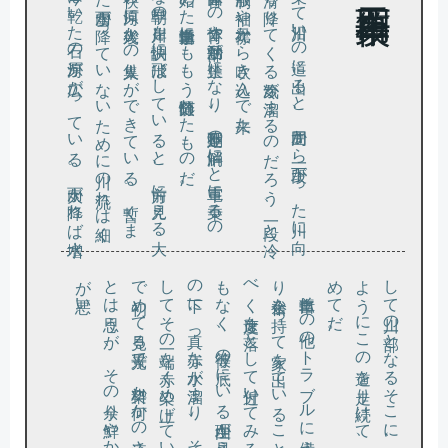
き
と
な
を止
。
。
か
た
人の疎
ら
な早朝
の川岸
を快調
に飛
ば
し
て
い
る
と
、前方
に見
え
る大
な橋
の袂
の河原
に幾人
か
の人集
り
が
で
き
て
い
る
。暫
く
ま
ま
っ
た雨雪
が降
っ
て
い
な
い
た
め
に川
の流
れ
は細
く
り
、今
は乾
い
た石
の河原
が広
が
っ
て
い
る
。大雨
が降
れ
ば増水
て川
の一部
と
な
る
そ
こ
に
、
こ
の一年
ほ
と
ん
ど毎日
の
う
に
こ
の道
を走
り続
け
て
、人
の居
る
の
を見
た
の
は初
て
だ
疫病騒ぎ
で体育館
で
の体育
や部活動
が禁止
に
な
り
、運動不足
の解消
に
と電車
に乗
る
の
め
て始
め
た自転車通学
に
も
も
う随分慣
れ
た
も
の
だ
早朝、自転車
に乗
っ
て川沿
い
の道
に出
る
と
、周囲
か
ら一段下
が
っ
た川
に向
っ
て滑
り降
り
て
く
る冷気
が溜
ま
る
の
だ
ろ
う
、一段
と冷
い空気
が制服
の袖
や襟元
か
ら吹
き込
ん
で来
た
。
り余裕
べ
も
の下
し
で初
と
が悪
。
し
よ
め
自転車そ
の他
の
ト
ラ
ブ
ル
に備
え
て
、登校時間
ま
で
は
か
な
を持
っ
て家
を出
て
い
る
こ
と
も
あ
り
、好奇心
を満
た
す
く速度
を落
と
し
て近付
い
て
み
る
と
、彼等
に話
を聞
く
ま
で
な
く
、彼等
の底
に
い
る理由
が見
え
る
。川
へ注
ぐ大
き
な下水
の口
に
、真
っ赤
な水
が溜
ま
り
、
そ
れ
が川
の本流
に
ま
で染
み出
て
そ
の一端
を赤
く染
め上
げ
て
い
る
。
こ
れ
も
こ
の一年
め
て見
る光景
で
、染料
か何
か
の流
さ
れ
た
も
の
だ
ろ
う
は思
う
が
、
そ
の余
り鮮
や
か
で不自然
な赤色
は
い
さ
さ
か気味
い