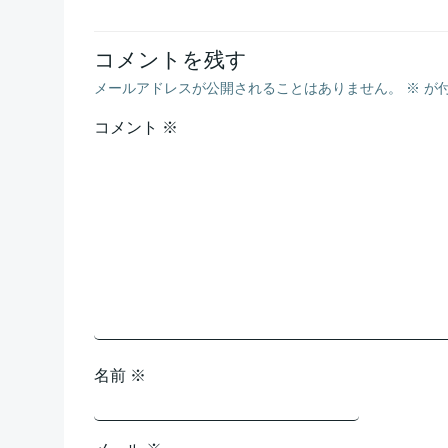
ナ
コメントを残す
ビ
メールアドレスが公開されることはありません。
※
が
ゲ
コメント
※
ー
シ
ョ
ン
名前
※