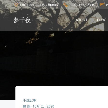
コ
Location, State, Country
(000) 123 12345
e
ン
テ
夢千夜
ン
ABOUT
BLOG
ツ
へ
ス
キ
ッ
プ
小説記事
橘 偲
-
10月 25, 2020