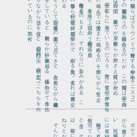
。
そ
う
し
て自宅
の最寄
り
の公園
ま
で戻
っ
て
き
て
、息
を整
え
な
が
ら整備体操
を
し
て
い
る
と
、何処
か
ら
か妙
に視線
を感
じ
る
。体操
に合
わ
せ
て体
を捻
り
な
が
ら辺
り
を窺
う
と
、公園
の門柱
の上
に
、緑色
の光
が二
つ
こ
ち
ら
を向
い
て
い
る
の
に気
が付
く
。
の季節
わ
。
に鳴
り
。
の昼間
ト
は一面
住宅街を走
る
の
も
ま
た
、
そ
れ
な
り
に楽
し
み
が
あ
る
。
こ
な
ら秋
の草花
の鉢
や花壇
が賑
や
か
で
、曲
が
る角
を一
つ変
え
れ
ば景色
が変
る
土手の草
む
ら
に潜
ん
で
い
る
の
だ
ろ
う
、微
か
に響
く虫
の声
が近付
く毎
り止
ん
で
は後方
で
ま
た鳴
り始
め
る
の
を聞
き
な
が
ら暫
く走
、土手
を降
り
て自宅
へ向
か
う住宅街
の道
に戻
る
「何も写ってない」
。
そんな夢を見た。