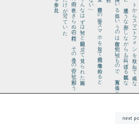
。
と言
う
。
そ
ん
な
は
ず
は無
い
と居間
に戻
っ
て見
せ
ら
れ
た画面
に
は
、確
か
に雨
の乾
き
き
ら
ぬ石
の門柱
と
、
そ
の後
ろ
の背
の低
い糸杉
の
う
ね
り
と
だ
け
が写
っ
て
い
た
が
い
に
帰宅して直ぐ、猫好きの妻にスマホを渡して風呂の準備を始めると、
ポ
ケ
ッ
ト
か
ら
ス
マー
ト
フ
ォ
ン
を取
り出
し
て構
え
な
ら近付
く
と
、迷惑
そ
う
な顔
を
し
な
が
ら
も一向
に逃
げ
る気配
は
な
。高
い場所
に
い
る猫
と
い
う
の
は何故
か気
の強
い
も
の
で
、写真
を撮
る分
は有
り難
い
投
next p
稿