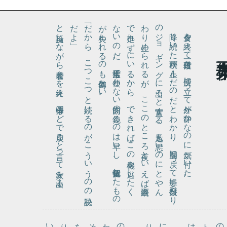
と反論しながら着替えを終え、四十分ほどで戻ると言って家を出る。
よ」
「だ
か
ら
、
こ
つ
こ
つ
と続
け
る
の
が
こ
う
い
う
の
の秘訣
だ
。
の
わ
で走
な
が失
降り続
い
た秋雨
が止
ん
だ
の
だ
と
わ
か
り
、居間
に戻
っ
て妻
に数日
ぶ
り
ジ
ョ
ギ
ン
グ
に出
る
と宣言
す
る
。足元
も悪
い
の
に
と
や
ん
り止
め
ら
れ
る
が
、
こ
こ
の
と
こ
ろ夜
と
い
え
ば雨続
き
れ
ず
に
い
る
か
ら
、
で
き
れ
ば
こ
の機
を逃
し
た
く
い
の
だ
。日常生活
で使
わ
な
い筋肉
の鈍
る
の
は早
い
し
、折角習慣化
し
た
も
の
わ
れ
る
の
も尚勿体
な
い
夕食を終えて一段落付き、便所に立って外が静かなのに気が付いた。