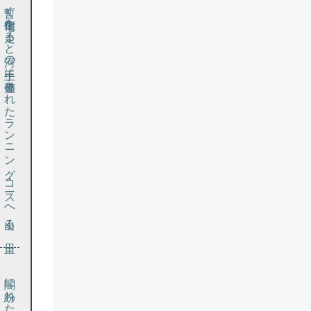
暫く住宅街
を走
る
と河
の土手
に整備
さ
れ
た
ラ
ン
ニ
ン
グ・
コー
ス
へ出
る
。土日
な
ら
ば
グ
ラ
ウ
ン
ド
で野球
を
す
る少年
や中年
、
テ
ニ
ス
コー
の利用者
で賑
わ
う
の
を横目
に走
れ
る
の
だ
が
、
こ
の時間
で
は土手
の内側
の闇
で
、何処
ま
で
が岸
で何処
か
ら
が河
か
さ
え見分
け
が付
か
ぬ
闇に紛れた黒猫だ。