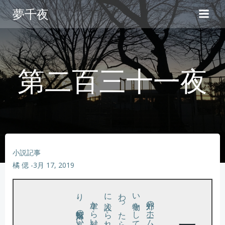
コ
夢千夜
ン
テ
ン
ツ
へ
第二百三十一夜
ス
キ
ッ
プ
小説記事
橘 偲
-
3月 17, 2019
。