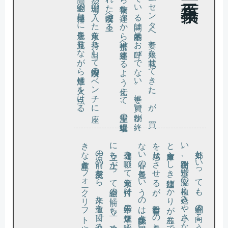
り
。
い物
わ
に設
車か
ら熱
い珈琲
の入
っ
た水筒
を持
ち出
し
て喫煙所
の
ベ
ン
チ
に座
、転落対策
の高
い金網
の柵越
し
に景色
を見渡
し
な
が
ら煙草
に火
を点
け
る
郊外の
ホー
ム
セ
ン
タ
へ妻
と娘
を載
せ
て
き
た
。
が
、買
を
し
て
い
る間
は基本的
に
お呼
び
で
な
い
。妻
に買
い物
が終
っ
た
ら荷物
を運
ぶ
か
ら携帯
へ連絡
す
る
よ
う伝
え
て
、屋上
の駐車場
え
ら
れ
た喫煙所
へ上
る
き
に立
。
。
い
と倉庫
を感
な
店の前
の交差点
か
ら
、来
た道
を目
で辿
る
。一
つ前
の交差点
と
の間
に
、大
な倉庫
と
フ
ォー
ク・
リ
フ
ト
や
ら
が整然
と並
ぶ一角
が
あ
っ
を引
か
れ
た
珈琲を啜
っ
て水筒
を片付
け
、二本目
の煙草
を咥
え
、
し
か
し火
は点
け
ず
ち上
が
っ
て金網
の前
に立
ち
、改
め
て景色
を見下
ろ
す
郊外と
い
っ
て
も
、金網
の向
こ
う
の景色
に緑
は
そ
う多
く
な
。街路樹
、歩道
の脇
の植
え込
み
や小
さ
な公園
の他
は
、舗装
さ
れ
た道路
、工場
ら
し
き建物
ば
か
り
が並
ん
で
い
る
。如何
に
も近代的
で人工的
な清潔感
じ
さ
せ
る
が
、田舎育
ち
の身
と
し
て
は
、鳥
も虫
も見
え
い春
の景色
と
い
う
の
は少々気味
が悪
い