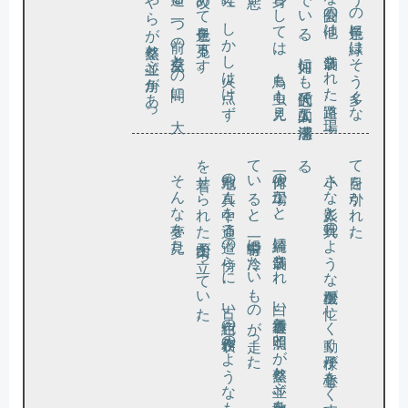
を着
。
て
。
る
。
て目
。
そんな夢を見た。
敷地の真
ん中
を通
る道
の傍
ら
に
、古
い紺色
の作務衣
の
よ
う
な
も
の
せ
ら
れ
た案山子
が立
っ
て
い
た
一体何の工場
か
と
、綺麗
に舗装
さ
れ
、白
い通行表示
と照明
と
が整然
と並
ぶ敷地
を見回
し
い
る
と
、一瞬背中
に冷
た
い
も
の
が走
っ
た
小さ
な人影
と玩具
の
よ
う
な重機
が忙
し
く動
く様子
が童心
を
く
す
ぐ