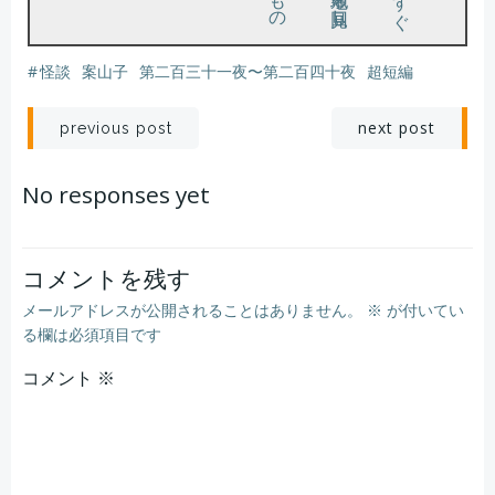
#
怪談
案山子
第二百三十一夜〜第二百四十夜
超短編
投
投
next post
previous post
稿
稿
No responses yet
ナ
ナ
ビ
ビ
コメントを残す
メールアドレスが公開されることはありません。
※
が付いてい
ゲ
ゲ
る欄は必須項目です
コメント
ー
※
ー
シ
シ