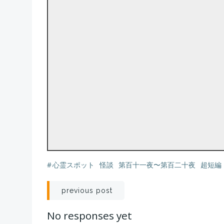
#
心霊スポット
怪談
第百十一夜〜第百二十夜
超短編
投
previous post
稿
No responses yet