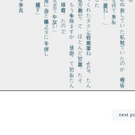
とミラー越しに謝ると運転手はメータに手を伸ばし、
「変なことを言って申し訳ない」
。
で
う
で
な
、
昔良く
し
て
く
れ
た
タ
ク
シー会社
の先輩
が事故
で
ね
、亡
く
な
っ
た
ん
す
。会社
の方
で裁判
を
や
っ
て
、
ほ
と
ん
ど貰
い事故
だ
っ
た
そ
で
す
。
も
う十年
も経
ち
ま
す
か
、通
り掛
か
っ
て思
い出
し
た
ん
す
が
、今日
は月命日
だ
っ
た
の
で
彼は得心
の行
か
ぬ顔
を
し
て
い
た私
に気付
い
て
い
た
の
か
、信号
の青
に
る
の
を待
っ
て車
を出
し
投
next p
稿