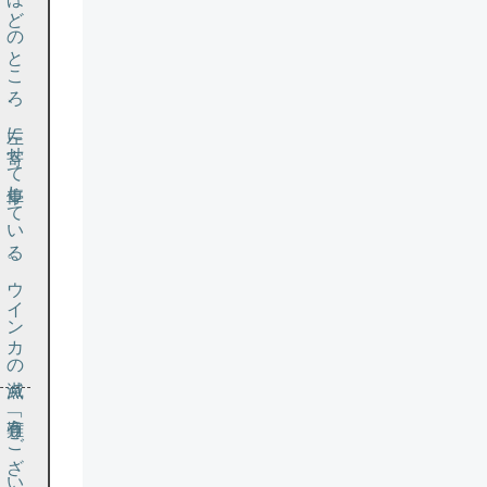
ほ
を知
の角
ろ
い
「有難うございます」