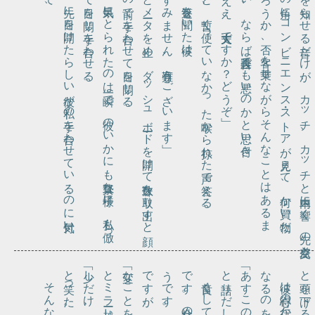
て目
。
。
と
メー
タ
を止
め
、
ダ
ッ
シ
ュ
ボー
ド
を開
け
て数珠
を取
り出
す
と顔
の前
で手
を合
わ
せ
て目
を閉
じ
る
「すみません、有難うございます」
と、暫く使っていなかった喉から掠れた声で答える。
「ええ、大丈夫ですか？どうぞ」
、
先に目
を開
け
た
ら
し
い彼
が私
の手
を合
わ
せ
て
い
る
の
に気付
い
呆気に
と
ら
れ
た
の
は一瞬
で
、彼
の
い
か
に
も真摯
な様子
に
、私
も倣
っ
を閉
じ手
を合
わ
せ
る
返答を聞いた彼は、
と笑った。
「少しだけ、迷惑料です」
と語りだした、
「あすこの交差点でね……」
と頭を下げる。
そんな夢を見た。