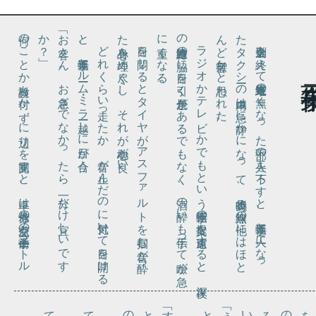
何の
こ
と
か検討
も付
か
ず
に辺
り
を見回
す
と
、車
は赤信号
の交差点
の手前二十
メー
ト
ル
ど
の
と
こ
ろ
、左
に寄
せ
て停車
し
て
い
る
。
ウ
イ
ン
カ
の点滅
ら
せ
る音
だ
け
が
、
カ
ッ
チ
、
カ
ッ
チ
と車内
に響
く
。先
の交差点
に
コ
ン
ビ
ニ
エ
ン
ス・
ス
ト
ア
が見
え
て
、何
か買
い物
だ
う
か
、否
、客
を乗
せ
な
が
ら
そ
ん
な
こ
と
は
あ
る
ま
、
な
ら
ば腹具合
で
も悪
い
の
か
と思
い付
き
？」
「お客
さ
ん
、
お急
ぎ
で
な
か
っ
た
ら
、一分
だ
け宜
し
い
で
す
か
と
。
た心身
。
。
の幹線道路
に重
。
た
ん
ど
れ
く
ら
い走
っ
た
か
、音
が止
ん
だ
の
に気付
い
て目
を開
け
る
、運転手
と
ルー
ム・
ミ
ラー越
し
に目
が合
う
目を閉
じ
る
と
タ
イ
ヤ
が
ア
ス
フ
ァ
ル
ト
を掴
む音
が酔
っ
を埋
め尽
く
し
、
そ
れ
が心地
が良
い
ラ
ジ
オ
か
テ
レ
ビ
か
で
も
と
い
う運転手
の提案
を遠慮
す
る
と
、深夜
の脇
に目
を引
く景色
が
あ
る
で
も
な
く
、酒
の酔
い
も手伝
っ
て瞼
が急
く
な
る
送別会を終
え
て最終電車
の無
く
な
っ
た部下
の二人
を下
ろ
す
と
、運転手
と二人
に
な
っ
タ
ク
シー
の車内
は急
に静
か
に
な
っ
て
、時折鳴
る無線
の他
に
は
ほ
と
ど無音
か
と思
わ
れ
た
て
、