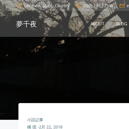
コ
Location, State, Country
(000) 123 12345
e
ン
テ
夢千夜
ン
ABOUT
BLOG
ツ
へ
ス
キ
ッ
プ
小説記事
橘 偲
-
2月 22, 2018