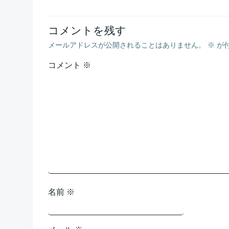
ナ
コメントを残す
ビ
メールアドレスが公開されることはありません。
※
が
ゲ
コメント
※
ー
シ
ョ
ン
名前
※