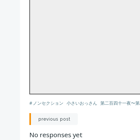
#
ノンセクション
小さいおっさん
第二百四十一夜〜第
投
previous post
稿
No responses yet