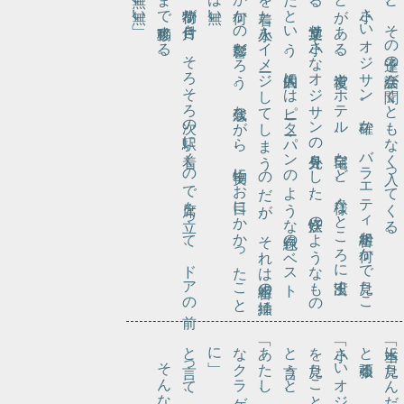
ま
。
。
と
る
だ
を着
か何
は無
と、その子達の会話が聞くともなく入ってくる。
荷物が片付
き
、
そ
ろ
そ
ろ次
の駅
に着
く
の
で席
を立
っ
て
、
ド
ア
の前
で移動
す
る
小さ
い
オ
ジ
サ
ン
。確
か
、
バ
ラ
エ
テ
ィ番組
か何
か
で見
た
こ
が
あ
る
。夜道
や
ホ
テ
ル
、自宅
な
ど
、様々
な
と
こ
ろ
に出没
す
、文字通
り小
さ
な
オ
ジ
サ
ン
の外見
を
し
た
、妖怪
の
よ
う
な
も
の
と
い
う
。個人的
に
は
ピー
ター・
パ
ン
の
よ
う
な緑色
の
ベ
ス
ト
た小人
を
イ
メー
ジ
し
て
し
ま
う
の
だ
が
、
そ
れ
は番組
の挿絵
か
の影響
だ
ろ
う
。残念
な
が
ら
、実物
に
お目
に
か
か
っ
た
こ
と
い
に」
と頑張る。
「本当に見たんだって」
そんな夢を見た。