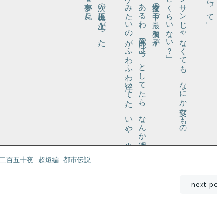
と言って、次の槍玉に上がった。
「あ
た
し
、
あ
る
わ
。部屋
で
ぼー
っ
と
し
て
た
ら
、
な
ん
か透明
な
ク
ラ
ゲ
み
た
い
の
が
ふ
わ
ふ
わ浮
い
て
た
。
い
や
、本当
と言うと、彼女達の中で最も大柄な子が、
？」
「小さ
い
オ
ジ
サ
ン
じ
ゃ
な
く
て
も
、
な
に
か変
な
も
の
を見
た
こ
と
く
ら
い
な
い
二百五十夜
超短編
都市伝説
投
next p
稿