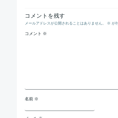
ナ
コメントを残す
ビ
メールアドレスが公開されることはありません。
※
が
ゲ
コメント
※
ー
シ
ョ
ン
名前
※