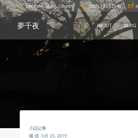
コ
Location, State, Country
(000) 123 12345
e
ン
テ
夢千夜
ン
ABOUT
BLOG
ツ
へ
ス
キ
ッ
プ
小説記事
橘 偲
-
5月 23, 2019