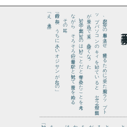
「え、本当？」
「昨日の夜ね、うちに小さいオジサンが出たの」
な
。
。
ッ
が乗
その耳に、
若い子
の元気
が良
い
の
は好
い
こ
と
だ
と年寄
り染
み
た
こ
と
を考
え
が
ら
、
そ
ろ
そ
ろ社
の最寄
り駅
か
と気付
い
て荷造
り
を始
め
る
夕刻、外
で
の用事
を済
ま
せ
、帰社
す
る
た
め
に乗
っ
た列車
で
ラ
ッ
プ
ト
プ・
パ
ソ
コ
ン
の
キ
ィ
を叩
い
て
い
る
と
、
セー
ラー服
の集団
り込
ん
で来
て
、少々喧
し
く
な
っ
た
「無い無い」