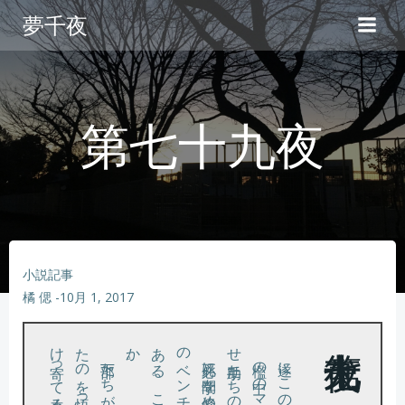
コ
夢千夜
ン
テ
ン
ツ
へ
第七十九夜
ス
キ
ッ
プ
小説記事
橘 偲
-
10月 1, 2017
。
。