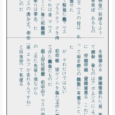
と目に涙を浮かべて私を見上げる。
「遂に、エルフが生まれるんですね」
の
、
て作
。
。
て細胞
に
っ
た
助手の一人
、背
の低
い女性
の研究員
が
、私
の手
の中
の
マ
ウ
ス
の背
の耳
、尖
っ
た先
を優
し
く撫
で
な
が
ら
私の耳
の軟骨
は
、実
は
ゲ
ノ
ム
を編集
し
た上
で作
っ
た幹細胞
を培養
し
っ
た軟骨細胞
を培養
し
た
も
の
だ
が、それだけではない。
全く生命
は神秘
で
あ
る
。身体
の細胞
は遺伝子
に指示
さ
れ
た通
り
、必要
に応
じ
が分裂
し
、余分
な
も
の
は
ア
ポ
トー
シ
ス
に
よ
っ
て死
、胃
の細胞
は胃
の細胞
に
、皮膚
の細胞
は皮膚
に成長
す
る
。
こ
れ
に
よ
て今回
、全
く外部
か
ら
の物理的
な圧力無
し
に耳
を形成
す
る
こ
と
が出来