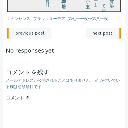
#
ナンセンス
ブラックユーモア
第七十一夜〜第八十夜
。
は不要
で
。
れ
フ耳
私は何度も頷き返す。
「ああ」。
そんな夢を見た。
この研究室に集った同士達の夢が叶う日が、遂に来たのだ。
次の世代
、
そ
の子
が父
と
な
り母
と
な
る場合
に
は
、
も
う人工授精
で
あ
る
。私
の見
つ
け
た
エ
ル
フ耳
の形質
は優性遺伝
な
の
、次々
に
エ
ル
フ耳
の子供
が生
ま
れ
る
だ
ろ
う
人工授精前の卵子
の
ゲ
ノ
ム
を編集
し
、人工授精
し
て母体
に着床
さ
せ
る
。
こ
で
、産
ま
れ
て
く
る子供
の耳
は鋭
く天
を指
す美
し
い
エ
ル
に
な
る
投
投
next post
previous post
稿
稿
No responses yet
ナ
ナ
ビ
ビ
コメントを残す
メールアドレスが公開されることはありません。
※
が付いてい
ゲ
ゲ
る欄は必須項目です
コメント
ー
※
ー
シ
シ