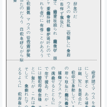
た
け寄
の
あ
か
せ助手
。
部下た
ち
が私
の異変
に気付
き
、
マ
ウ
ス
の背
に我々
の共通
の夢
が実現
し
の
を悟
っ
た
の
だ
ろ
う
、口々
に私
の名
を呼
び
な
が
ら駆
っ
て来
る
必死に学問
を修
め
て
、不妊治療
の世界
で夜
に認
め
ら
れ
、万能細胞
の技術
を学
び
、中国
ベ
ン
チ
ャ企業
で遺伝子編集技術
を身
に付
け
、苦節三十年
の夢
が遂
に叶
っ
た
の
で
る
。
こ
れ
を喜
ぶ
の
に何
を憚
る
こ
と
が
あ
ろ
う
檻の中
の
マ
ウ
ス
の背中
を見
た私
は
、一切
の誇張
な
し
に全身
を震
わ
た
ち
の目
も憚
ら
ず感涙
を流
し
た
遂にこの日が来たのだ。
。
の体内
で溶
に
と
そ
え
の耳
。
。
に
は絶叫
従来は特殊
な
プ
ラ
ス
チ
ッ
ク
で耳型
に形成
し
た軟骨細胞
を
マ
ウ
ス
で融合
さ
せ
る
と
と
も
に
、
プ
ラ
ス
チ
ッ
ク
を体内
か
す技術
で
あ
っ
た
が
、
こ
れ
は違
う
。
マ
ウ
ス
は実際
に私
の耳
の軟骨
の一部
を移植
し
、
そ
こ
に培養
し
た私
の幹細胞
を一定時間
ご
に注射
し
た
が
、
こ
れ
は途中
か
ら
は不要
で
あ
っ
た
。
し
て
、免疫
を抑制
さ
れ
た
マ
ウ
ス
の体内
で少
し
ず
つ傷
が癒
る
よ
う
に
、私
の耳
が再生
し
た
の
だ
私の手
の上
で鼻
を動
か
し
て
い
る
マ
ウ
ス
の背
に
は
、私
か
ら取
り出
し
た幹細胞
を元
に耳介軟骨
を形成
さ
せ
た
檻の戸
を開
け
て
マ
ウ
ス
を掴
み彼
ら
の前
に捧
げ
る
よ
う
し
て示
す
と
、
あ
る者
は拳
を振
り上
げ
、
あ
る
も
の
し
、互
い
に肩
を叩
き合
っ
た