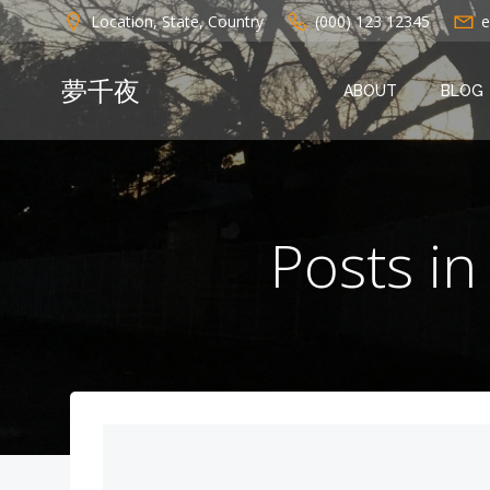
コ
Location, State, Country
(000) 123 12345
e
ン
テ
夢千夜
ン
ABOUT
BLOG
ツ
へ
ス
キ
ッ
Post
プ