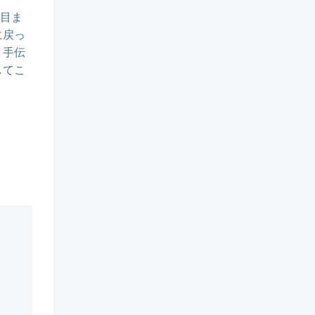
種目ま
に戻っ
、手伝
してこ