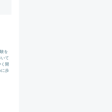
試験を
歩いて
やく開
めに歩