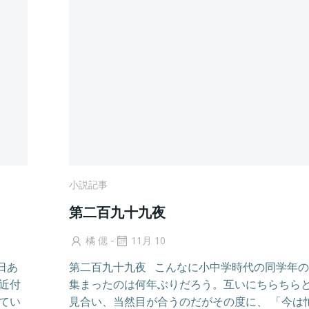
小説記事
第二百九十九夜
-
橘 偲
11月 10
日あ
第二百九十九夜 こんなに小中学時代の同学年
近付
集まったのは何年ぶりだろう。互いにちらちら
てい
見合い、当然目が合うのだがその度に、 「今は