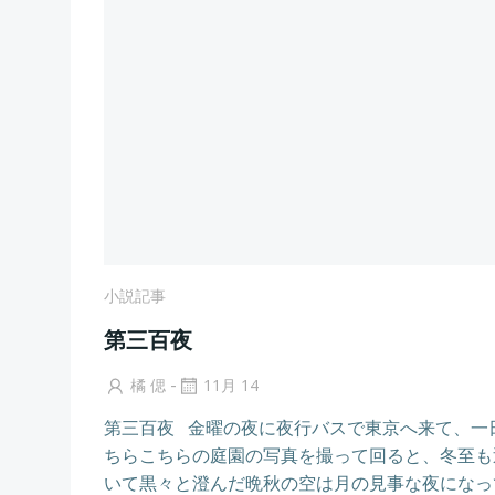
小説記事
第三百夜
-
橘 偲
11月 14
第三百夜 金曜の夜に夜行バスで東京へ来て、一
ちらこちらの庭園の写真を撮って回ると、冬至も
いて黒々と澄んだ晩秋の空は月の見事な夜になっ