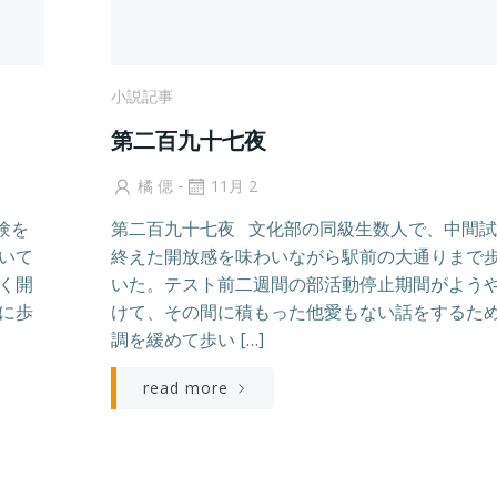
小説記事
第二百九十七夜
-
橘 偲
11月 2
験を
第二百九十七夜 文化部の同級生数人で、中間
いて
終えた開放感を味わいながら駅前の大通りまで
く開
いた。テスト前二週間の部活動停止期間がよう
に歩
けて、その間に積もった他愛もない話をするた
調を緩めて歩い […]
read more