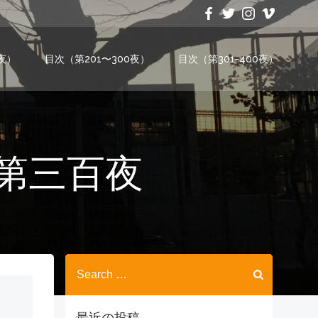
0夜）
目次（第201〜300夜）
目次（第301-400夜）
〜第三百夜
Search
for:
最近の投稿