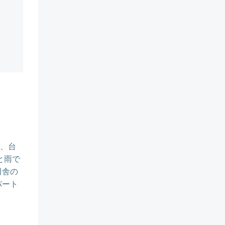
れ、台
と雨で
田舎の
パート