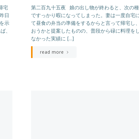
帰宅
第二百九十五夜 娘の出し物が終わると、次の
昨日
ですっかり暇になってしまった。妻は一度自宅
を示
て昼食の弁当の準備をするからと言って帰宅し
れば、
おうかと提案したものの、普段から碌に料理を
なかった実績に […]
read more