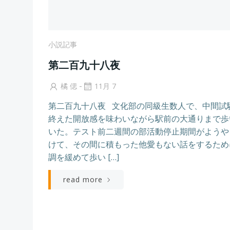
小説記事
第二百九十八夜
-
橘 偲
11月 7
第二百九十八夜 文化部の同級生数人で、中間試
終えた開放感を味わいながら駅前の大通りまで歩
いた。テスト前二週間の部活動停止期間がようや
けて、その間に積もった他愛もない話をするため
調を緩めて歩い […]
read more