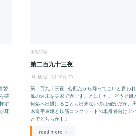
小説記事
第二百九十三夜
-
橘 偲
10月 20
着替
第二百九十三夜 心配だから帰ってこいと言わ
を確
風の週末を実家で過ごすことにした。 どうせ風
押す
何処へ出掛けることも出来ないのは確かだが、
が耳
木造平屋建と鉄筋コンクリートの単身者向けア
とでどちらが […]
read more