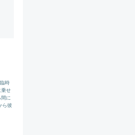
、臨時
に乗せ
る間に
から彼