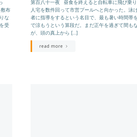
っ
第百八十一夜 昼食を終えると自転車に飛び乗
い敷布
人宅を数件回って市営プールへと向かった。泳
りな
者に指導をするという名目で、最も暑い時間帯
を受
で涼もうという算段だ。まだ正午を過ぎて間も
が、頭の真上から […]
read more