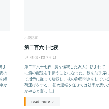
小説記事
第二百六十七夜
-
橘 偲
7月 21
済ま
第二百六十七夜 腕を怪我した友人に頼まれて
麦の
に酒の配送を手伝うことになった。彼を助手席
を纏
て指示に従って運転し、彼の御用聞きをしてい
車が
荷運びをする。 初め運転を任せては効率が悪い
がやると言っ […]
read more