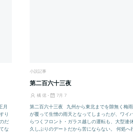
小説記事
第二百六十三夜
-
橘 偲
7月 7
正月
第二百六十三夜 九州から東北までを隙無く梅
すり
が覆って生憎の雨天となってしまったが、ワイ
のだ
らつくフロント・ガラス越しの運転も、大型連
てな
久しぶりのデートだから苦にならない。 何処へ