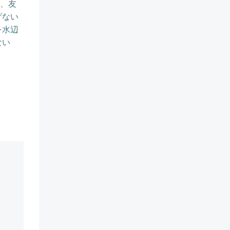
り、友
げない
を水辺
ない