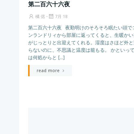
第二百六十六夜
-
橘 偲
7月 18
第二百六十六夜 夜勤明けのそろそろ眠たい頭で
ンランドリィから部屋に返ってくると、生暖かい
がじっとりと出迎えてくれる。湿度はさほど外と
らないのに、不思議と温度は籠もる。 かといっ
は何処からと […]
read more