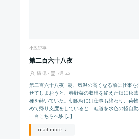
小説記事
第二百六十八夜
-
橘 偲
7月 25
第二百六十八夜 朝、気温の高くなる前に仕事を
せてしまおうと、春野菜の収穫を終えた畑に秋蕎
種を蒔いていた。朝飯時には仕事も終わり、荷物
めて帰り支度をしていると、畦道を水色の軽自動
一台こちらへ駆 […]
read more