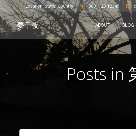
コ
Location, State, Country
(000) 123 12345
e
ン
テ
夢千夜
ン
ABOUT
BLOG
ツ
へ
ス
キ
ッ
Posts
プ