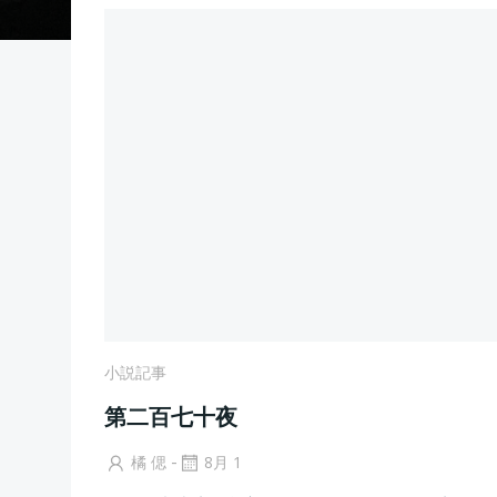
小説記事
第二百七十夜
-
橘 偲
8月 1