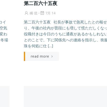
第二百六十五夜
-
橘 偲
7月 14
コイ
第二百六十五夜 社長が事故で急死したとの報
空気
り、午後の社内が普段にも増して慌ただしくな
変わ
役職付きは今日のうちに通夜があるかもしれな
て冬場
とのことで、下に関係先への連絡を指示し、喪
珠を何処に仕 […]
read more