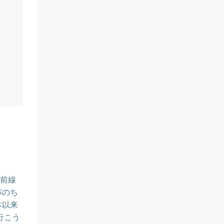
雨前線
パのち
休以来
行こう