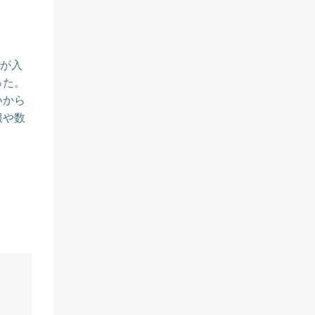
せが入
った。
いから
服や数